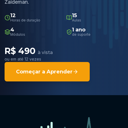
Zaideman.
12
15
Horas de duração
Aulas
4
1 ano
Módulos
de suporte
R$ 490
à vista
ou em até 12 vezes
Começar a Aprender